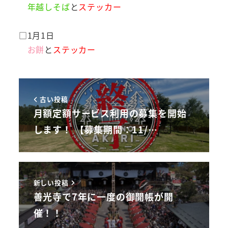
年越しそば
と
ステッカー
□1月1日
お餅
と
ステッカー
古い投稿
月額定額サービス利用の募集を開始
します！ 【募集期間：11/…
新しい投稿
善光寺で7年に一度の御開帳が開
催！！