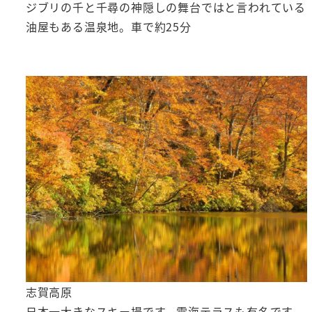
ジブリの千と千尋の神隠しの舞台ではと言われている
油屋もある温泉地。車で約25分
志賀高原
日本一大きなスキー場です。雲海テラスも有名です。