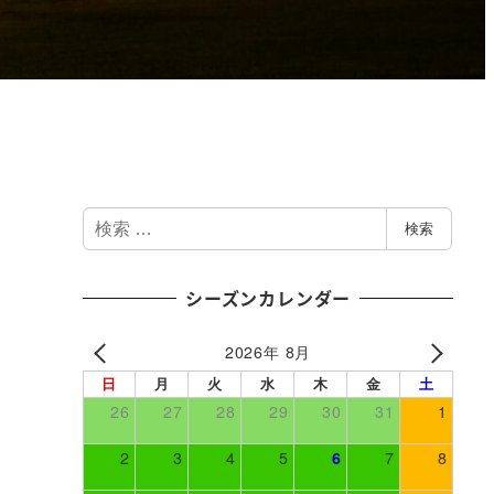
検
検索
索
シーズンカレンダー
2026年 8月
日
月
火
水
木
金
土
26
27
28
29
30
31
1
2
3
4
5
6
7
8